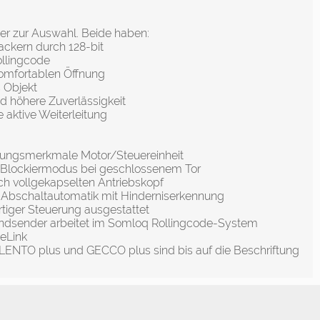
er zur Auswahl. Beide haben:
ackern durch 128-bit
ollingcode
komfortablen Öffnung
 Objekt
d höhere Zuverlässigkeit
 aktive Weiterleitung
tungsmerkmale Motor/Steuereinheit
 Blockiermodus bei geschlossenem Tor
ch vollgekapselten Antriebskopf
 Abschaltautomatik mit Hinderniserkennung
rtiger Steuerung ausgestattet
ndsender arbeitet im Somloq Rollingcode-System
eLink
ENTO plus und GECCO plus sind bis auf die Beschriftung