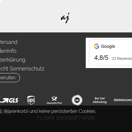
Versand
eninfo
zerklärung
echt Sonnenschutz
errufen
. Warenkorb) und keine persistenten Cookies.
alten.
FLOW® SHOPSOFTWARE