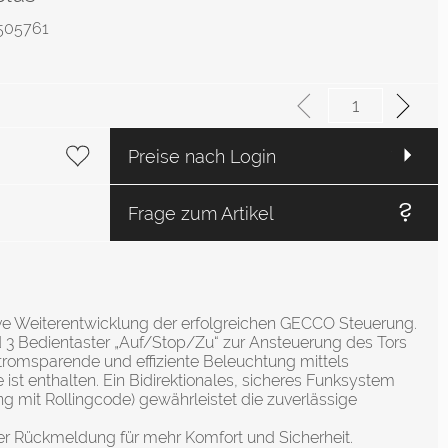
 4505761
Preise nach Login
Frage zum Artikel
ive Weiterentwicklung der erfolgreichen GECCO Steuerung.
3 Bedientaster „Auf/Stop/Zu“ zur Ansteuerung des Tors
 stromsparende und effiziente Beleuchtung mittels
 ist enthalten. Ein Bidirektionales, sicheres Funksystem
g mit Rollingcode) gewährleistet die zuverlässige
ter Rückmeldung für mehr Komfort und Sicherheit.