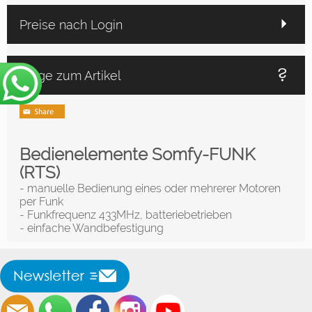
Preise nach Login
Frage zum Artikel
Bedienelemente Somfy-FUNK
(RTS)
- manuelle Bedienung eines oder mehrerer Motoren
per Funk
- Funkfrequenz 433MHz, batteriebetrieben
- einfache Wandbefestigung