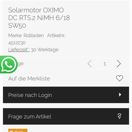
Solarmotor OXIMO
DC RTS.2 NiMH 6/18
SW50
Marke: Rollladen
Artikelnr.:
4512230
Lieferzeit*:
30 Werktage
Menge:
Auf die Merkliste
Preise nach Login
Frage zum Artikel