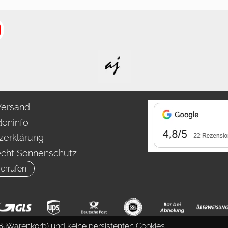
Versand
eninfo
zerklärung
echt Sonnenschutz
errufen
. Warenkorb) und keine persistenten Cookies.