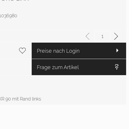
: 1036980
Preise nach Login
Frage zum Artikel
XR 90 mit Rand links