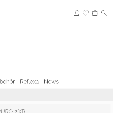
behör
Reflexa
News
 PURO 2.XR