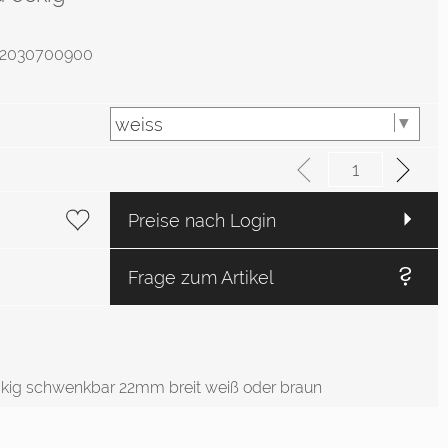
.: 2030700900
Preise nach Login
Frage zum Artikel
ckig schwenkbar 22mm breit weiß oder braun