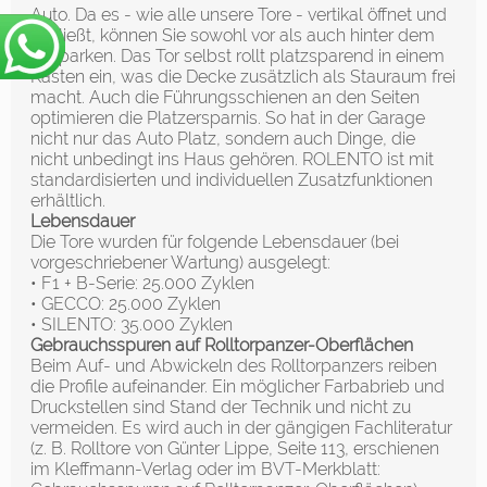
Auto. Da es - wie alle unsere Tore - vertikal öffnet und
schließt, können Sie sowohl vor als auch hinter dem
Tor parken. Das Tor selbst rollt platzsparend in einem
Kasten ein, was die Decke zusätzlich als Stauraum frei
macht. Auch die Führungsschienen an den Seiten
optimieren die Platzersparnis. So hat in der Garage
nicht nur das Auto Platz, sondern auch Dinge, die
nicht unbedingt ins Haus gehören. ROLENTO ist mit
standardisierten und individuellen Zusatzfunktionen
erhältlich.
Lebensdauer
Die Tore wurden für folgende Lebensdauer (bei
vorgeschriebener Wartung) ausgelegt:
• F1 + B-Serie: 25.000 Zyklen
• GECCO: 25.000 Zyklen
• SILENTO: 35.000 Zyklen
Gebrauchsspuren auf Rolltorpanzer-Oberflächen
Beim Auf- und Abwickeln des Rolltorpanzers reiben
die Profile aufeinander. Ein möglicher Farbabrieb und
Druckstellen sind Stand der Technik und nicht zu
vermeiden. Es wird auch in der gängigen Fachliteratur
(z. B. Rolltore von Günter Lippe, Seite 113, erschienen
im Kleffmann-Verlag oder im BVT-Merkblatt: