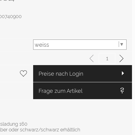
2000740900
Preise nach Login
Frage zum Artikel
sladung 160
ilber oder schwarz/schwarz erhältlich