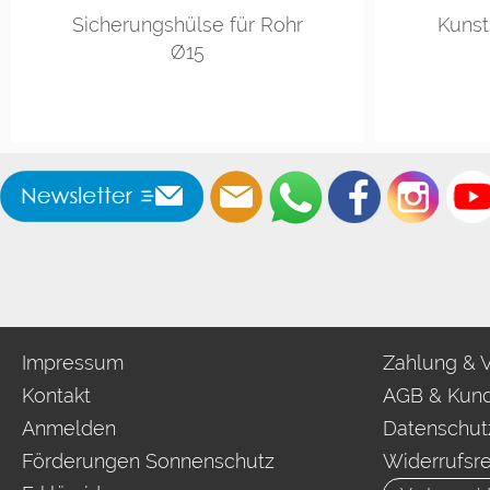
grau
schwarz
weiss
sc
Sicherungshülse für Rohr
Kunst
Ø15
Impressum
Zahlung & 
Kontakt
AGB & Kund
Anmelden
Datenschut
Förderungen Sonnenschutz
Widerrufsr