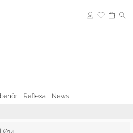
behör
Reflexa
News
l Ø14