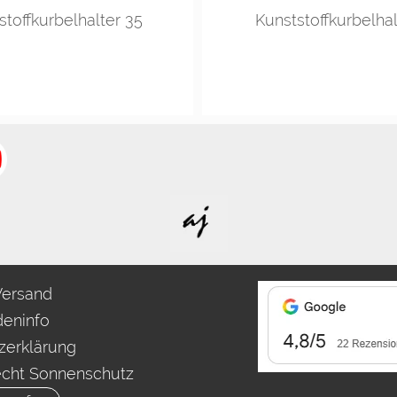
hwarz
grau
weiss
weiss
grau
stoffkurbelhalter 35
Kunststoffkurbelhal
Versand
eninfo
zerklärung
echt Sonnenschutz