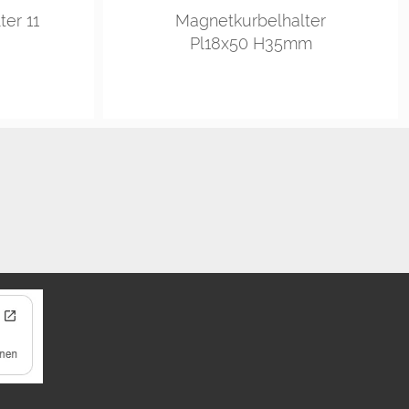
ter 11
Magnetkurbelhalter
Pl18x50 H35mm