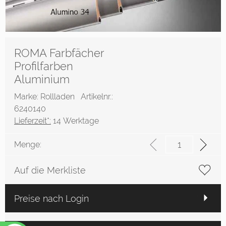
ROMA Farbfächer
Profilfarben
Aluminium
Marke: Rollladen
Artikelnr.:
6240140
Lieferzeit*:
14 Werktage
Menge:
Auf die Merkliste
Preise nach Login