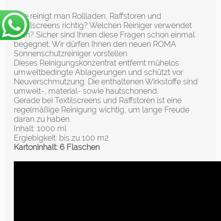
Wie reinigt man Rollladen, Raffstoren und
Textilscreens richtig? Welchen Reiniger verwendet
man? Sicher sind Ihnen diese Fragen schon einmal
begegnet. Wir dürfen Ihnen den neuen ROMA
Sonnenschutzreiniger vorstellen.
Dieses Reinigungskonzentrat entfernt mühelos
umweltbedingte Ablagerungen und schützt vor
Neuverschmutzung. Die enthaltenen Wirkstoffe sind
umwelt-, material- sowie hautschonend.
Gerade bei Textilscreens und Raffstoren ist eine
regelmäßige Reinigung wichtig, um lange Freude
daran zu haben.
Inhalt: 1000 ml
Ergiebigkeit: bis zu 100 m2
Kartoninhalt: 6 Flaschen