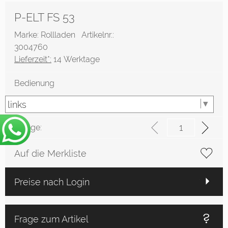
P-ELT FS 53
Marke: Rollladen
Artikelnr.:
3004760
Lieferzeit*:
14 Werktage
Bedienung
Menge:
Auf die Merkliste
Preise nach Login
Frage zum Artikel