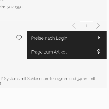
elnr.: 3020390
Preise nach Login
Frage zum Artikel
len P Systems mit Schienenbreiten 45mm und 34mm mit
t