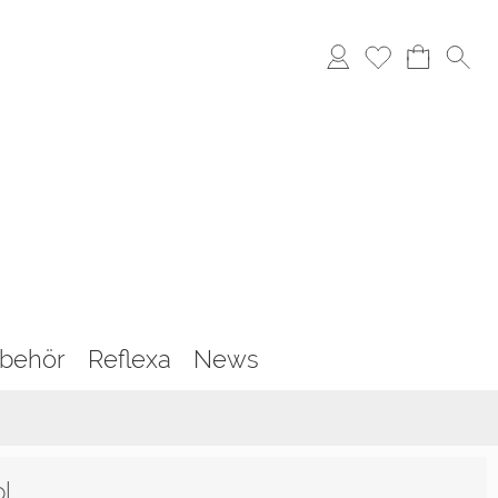
behör
Reflexa
News
l.