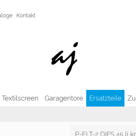
aloge
Kontakt
Textilscreen
Garagentore
Ersatzteile
Zu
P-ELT-2 DIFS 45 li kp