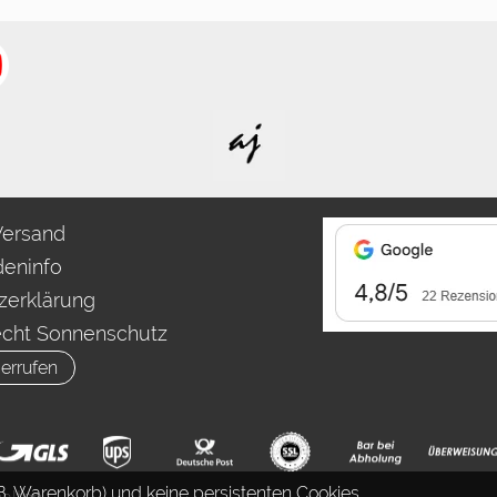
Versand
eninfo
zerklärung
echt Sonnenschutz
errufen
. Warenkorb) und keine persistenten Cookies.