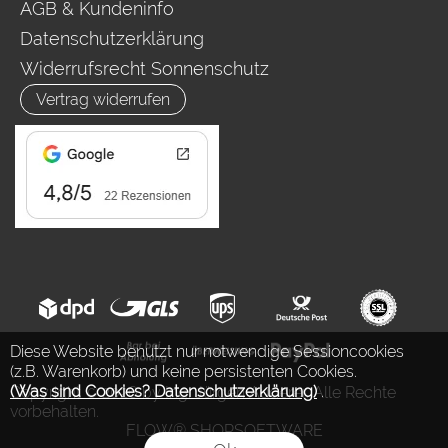
AGB & Kundeninfo
Datenschutzerklärung
Widerrufsrecht Sonnenschutz
Vertrag widerrufen
Diese Website benutzt nur notwendige Sessioncookies
(z.B. Warenkorb) und keine persistenten Cookies.
(Was sind Cookies? Datenschutzerklärung)
.
Copyright © 2026 by Ing. Jürgen Auderer. Alle Rechte
vorbehalten.
FLOW® SHOPSOFTWARE