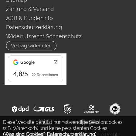
Zahlung & Versand
AGB & Kundeninfo
Datenschutzerklärung
Widerrufsrecht Sonnenschutz
Vertrag widerrufen
Diese Website benutzt nur notwendige Sessioncookies
(z.B. Warenkorb) und keine persistenten Cookies.
(Was sind Cookies? Datenschutzerklärung)
.
Copyright © 2026 by Ing. Jürgen Auderer. Alle Rechte