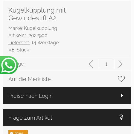
Kugelkupplung mit
Gewindestift A2
Marke: Kugelkupplung
Artikelnr.: 2022900
Lieferzeit*:
14 Werktage
VE:
Stück
Menge:
Auf die Merkliste
Preise nach Login
Frage zum Artikel