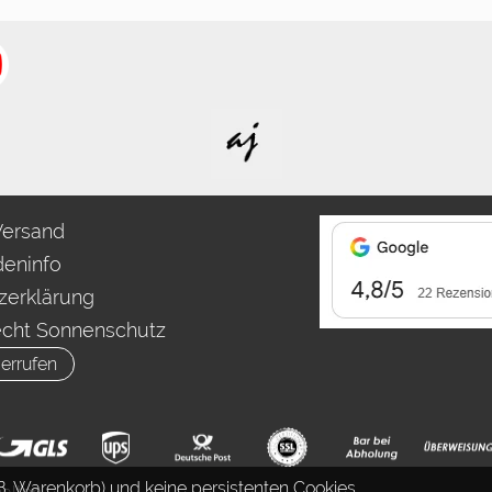
Versand
eninfo
zerklärung
echt Sonnenschutz
errufen
. Warenkorb) und keine persistenten Cookies.