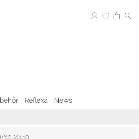
behör
Reflexa
News
W60 Ø140