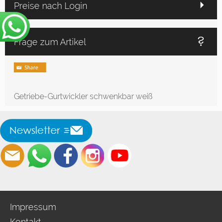
Preise nach Login
Frage zum Artikel
Getriebe-Gurtwickler schwenkbar weiß
Impressum
Kontakt