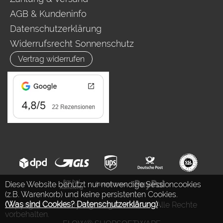
AGB & Kundeninfo
Datenschutzerklärung
Widerrufsrecht Sonnenschutz
Vertrag widerrufen
Diese Website benutzt nur notwendige Sessioncookies
(z.B. Warenkorb) und keine persistenten Cookies.
(Was sind Cookies? Datenschutzerklärung)
.
Copyright © 2026 by Ing. Jürgen Auderer. Alle Rechte
vorbehalten.