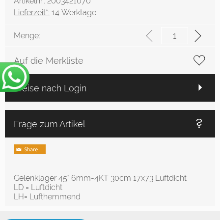
Artikelnr.: 2003421070
Lieferzeit*:
14 Werktage
Menge:
Auf die Merkliste
Preise nach Login
Frage zum Artikel
Gelenklager 45° 6mm-4KT 30cm 17x73 Luftdicht
LD = Luftdicht
LH= Lufthemmend