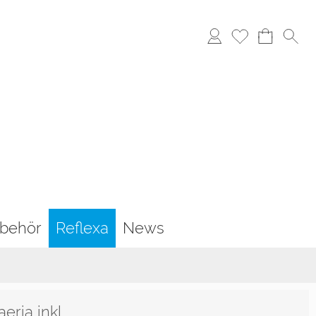
behör
Reflexa
News
ria inkl.