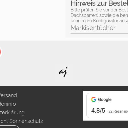
Hinweis zur Beste
Bitte prüfen Sie vor der Bes
Dachsparren) sowie die ben
können im Konfigurator au
Markisentücher
Versand
eninfo
zerklärung
echt Sonnenschutz