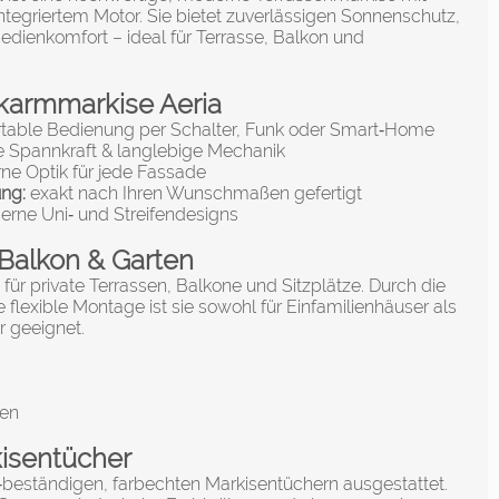
tegriertem Motor. Sie bietet zuverlässigen Sonnenschutz,
dienkomfort – ideal für Terrasse, Balkon und
nkarmmarkise Aeria
table Bedienung per Schalter, Funk oder Smart‑Home
 Spannkraft & langlebige Mechanik
e Optik für jede Fassade
ung:
exakt nach Ihren Wunschmaßen gefertigt
rne Uni‑ und Streifendesigns
, Balkon & Garten
t für private Terrassen, Balkone und Sitzplätze. Durch die
 flexible Montage ist sie sowohl für Einfamilienhäuser als
r geeignet.
hen
isentücher
V‑beständigen, farbechten Markisentüchern ausgestattet.