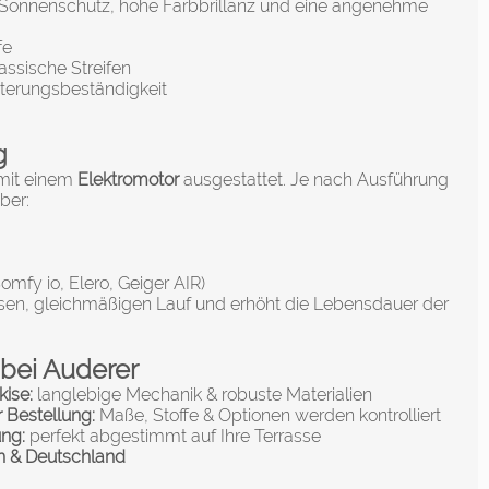
n Sonnenschutz, hohe Farbbrillanz und eine angenehme
fe
ssische Streifen
tterungsbeständigkeit
g
 mit einem
Elektromotor
ausgestattet. Je nach Ausführung
ber:
fy io, Elero, Geiger AIR)
eisen, gleichmäßigen Lauf und erhöht die Lebensdauer der
 bei Auderer
ise:
langlebige Mechanik & robuste Materialien
 Bestellung:
Maße, Stoffe & Optionen werden kontrolliert
ung:
perfekt abgestimmt auf Ihre Terrasse
ch & Deutschland