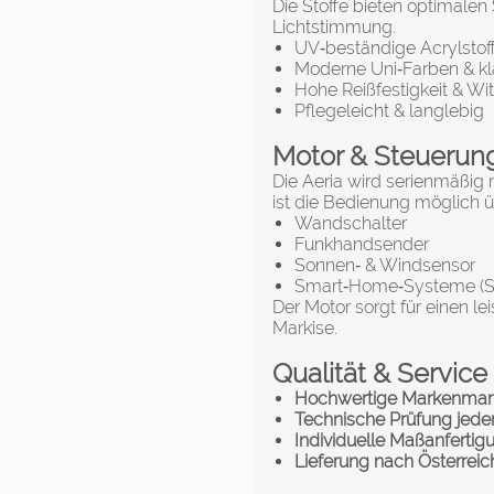
Die Stoffe bieten optimale
Lichtstimmung.
UV‑beständige Acrylstof
Moderne Uni‑Farben & kla
Hohe Reißfestigkeit & Wi
Pflegeleicht & langlebig
Motor & Steuerun
Die Aeria wird serienmäßig
ist die Bedienung möglich ü
Wandschalter
Funkhandsender
Sonnen‑ & Windsensor
Smart‑Home‑Systeme (Som
Der Motor sorgt für einen l
Markise.
Qualität & Service
Hochwertige Markenmark
Technische Prüfung jeder
Individuelle Maßanfertig
Lieferung nach Österrei