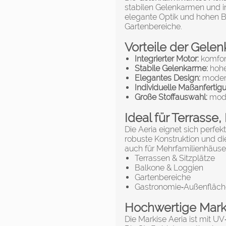
stabilen Gelenkarmen und in
elegante Optik und hohen Be
Gartenbereiche.
Vorteile der Gele
Integrierter Motor:
komfor
Stabile Gelenkarme:
hohe
Elegantes Design:
modern
Individuelle Maßanfertig
Große Stoffauswahl:
mode
Ideal für Terrasse
Die Aeria eignet sich perfek
robuste Konstruktion und die
auch für Mehrfamilienhäuse
Terrassen & Sitzplätze
Balkone & Loggien
Gartenbereiche
Gastronomie‑Außenfläc
Hochwertige Mark
Die Markise Aeria ist mit U