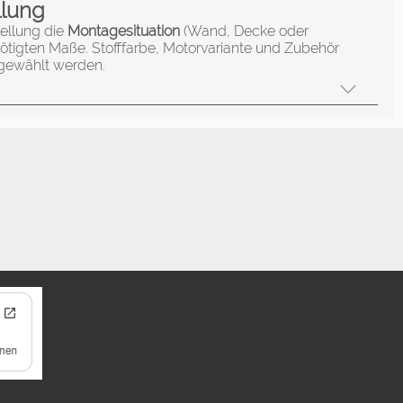
llung
tellung die
Montagesituation
(Wand, Decke oder
ötigten Maße. Stofffarbe, Motorvariante und Zubehör
sgewählt werden.