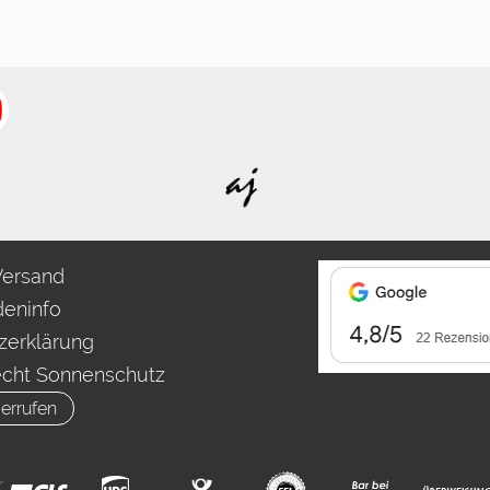
Versand
eninfo
zerklärung
echt Sonnenschutz
errufen