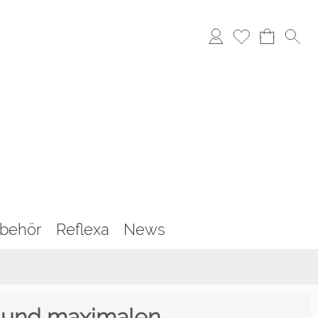
behör
Reflexa
News
 und maximalen