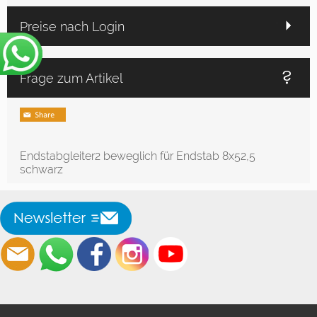
Preise nach Login
Frage zum Artikel
Endstabgleiter2 beweglich für Endstab 8x52,5
schwarz