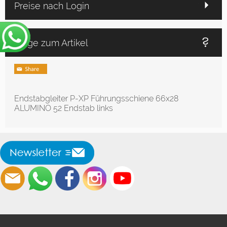
Preise nach Login
Frage zum Artikel
Endstabgleiter P-XP Führungsschiene 66x28
ALUMINO 52 Endstab links