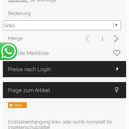
Bedienung
Menge:
Auf die Merkliste
Preise nach Login
Frage zum Artikel
Endstabeinhängung links oder rechts komplett für
Insektenschutzgitter