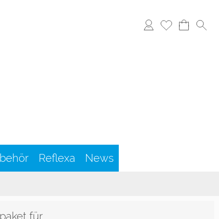
behör
Reflexa
News
aket für