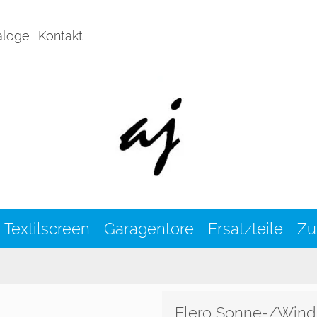
aloge
Kontakt
Textilscreen
Garagentore
Ersatzteile
Zu
Elero Sonne-/Windp