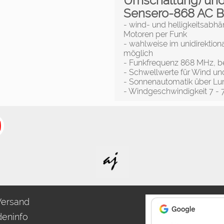
Umschaltung) un
Sensero-868 AC B
- wind- und helligkeitsabh
Motoren per Funk
- wahlweise im unidirektio
möglich
- Funkfrequenz 868 MHz, b
- Schwellwerte für Wind und
- Sonnenautomatik über Lum
- Windgeschwindigkeit 7 -
Versand
eninfo