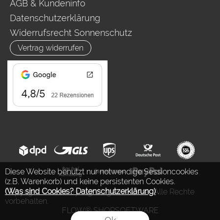
AGB & Kundeninfo
Datenschutzerklärung
Widerrufsrecht Sonnenschutz
Vertrag widerrufen
Diese Website benutzt nur notwendige Sessioncookies
(z.B. Warenkorb) und keine persistenten Cookies.
(Was sind Cookies? Datenschutzerklärung)
.
Copyright © 2026 by Ing. Jürgen Auderer. Alle Rechte
vorbehalten.
FLOW® SHOPSOFTWARE