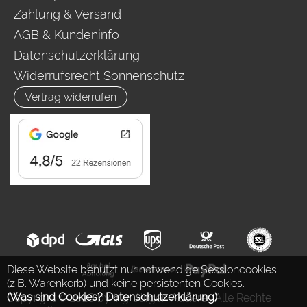
Zahlung & Versand
AGB & Kundeninfo
Datenschutzerklärung
Widerrufsrecht Sonnenschutz
Vertrag widerrufen
Diese Website benutzt nur notwendige Sessioncookies
(z.B. Warenkorb) und keine persistenten Cookies.
(Was sind Cookies? Datenschutzerklärung)
.
Copyright © 2026 by Ing. Jürgen Auderer. Alle Rechte