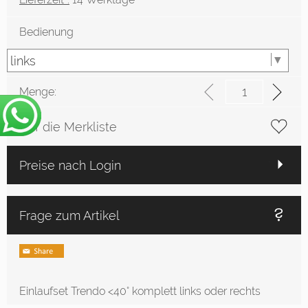
Bedienung
Menge:
Auf die Merkliste
Preise nach Login
Frage zum Artikel
Einlaufset Trendo <40° komplett links oder rechts