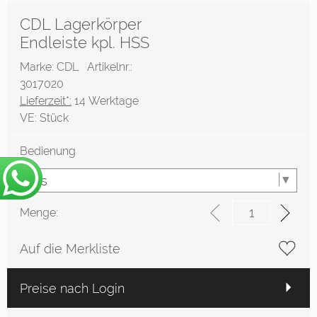
CDL Lagerkörper
Endleiste kpl. HSS
Marke: CDL
Artikelnr.:
3017020
Lieferzeit*:
14 Werktage
VE:
Stück
Bedienung
Menge:
Auf die Merkliste
Preise nach Login