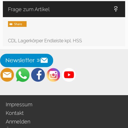
Frage zum Artikel
CDL Lagerkörper Endleiste kpl. HSS
Impressum
Kontakt
Anmelden