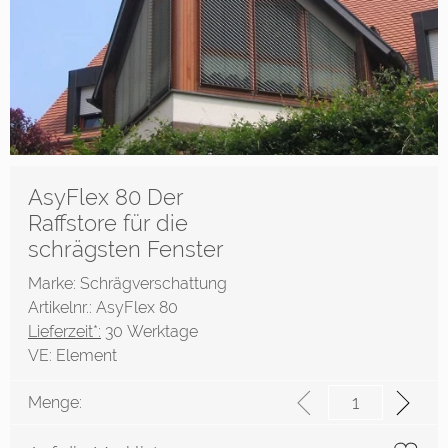
AsyFlex 80 Der
Raffstore für die
schrägsten Fenster
Marke: Schrägverschattung
Artikelnr.: AsyFlex 80
Lieferzeit*:
30 Werktage
VE:
Element
Menge: