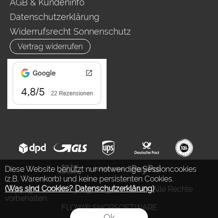
AGB & Kundeninfo
Datenschutzerklärung
Widerrufsrecht Sonnenschutz
Vertrag widerrufen
Diese Website benutzt nur notwendige Sessioncookies
(z.B. Warenkorb) und keine persistenten Cookies.
(Was sind Cookies? Datenschutzerklärung)
.
Copyright © 2026 by Ing. Jürgen Auderer. Alle Rechte
vorbehalten.
FLOW® SHOPSOFTWARE
Ok