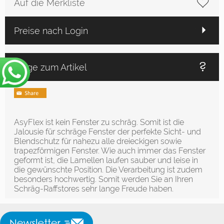
Auf die Merkliste
Preise nach Login
Frage zum Artikel
AsyFlex ist kein Fenster zu schräg. Somit ist die
Jalousie für schräge Fenster der perfekte Sicht- und
Blendschutz für nahezu alle dreieckigen sowie
trapezförmigen Fenster. Wie auch immer das Fenster
geformt ist, die Lamellen laufen sauber und leise in
die gewünschte Position. Die Verarbeitung ist zudem
besonders hochwertig. Somit werden Sie an Ihren
Schräg-Raffstores sehr lange Freude haben.