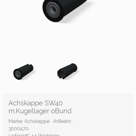
Achskappe SW40
m.Kugellager oBund
Marke: Achskappe
Artikelnr.:
3000470
Lieferzeit*:
14 Werktage