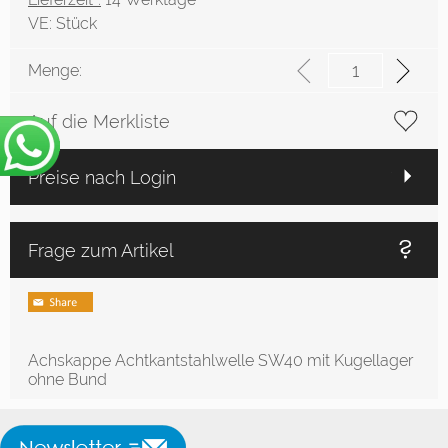
VE:
Stück
Menge:
Auf die Merkliste
Preise nach Login
Frage zum Artikel
Achskappe Achtkantstahlwelle SW40 mit Kugellager
ohne Bund