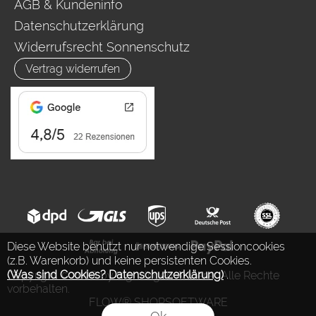
AGB & Kundeninfo
Datenschutzerklärung
Widerrufsrecht Sonnenschutz
Vertrag widerrufen
Diese Website benutzt nur notwendige Sessioncookies
(z.B. Warenkorb) und keine persistenten Cookies.
(Was sind Cookies? Datenschutzerklärung)
.
Copyright © 2026 by Ing. Jürgen Auderer. Alle Rechte
vorbehalten.
FLOW® SHOPSOFTWARE