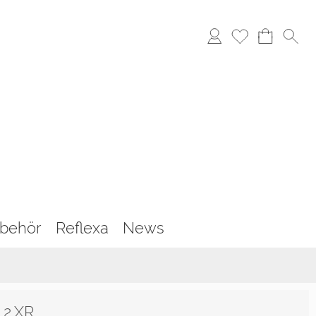
behör
Reflexa
News
 2.XR