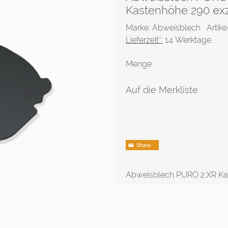
Kastenhöhe 290 exz
Marke: Abweisblech
Artik
Lieferzeit*:
14 Werktage
Menge:
Auf die Merkliste
Abweisblech PURO 2.XR Ka