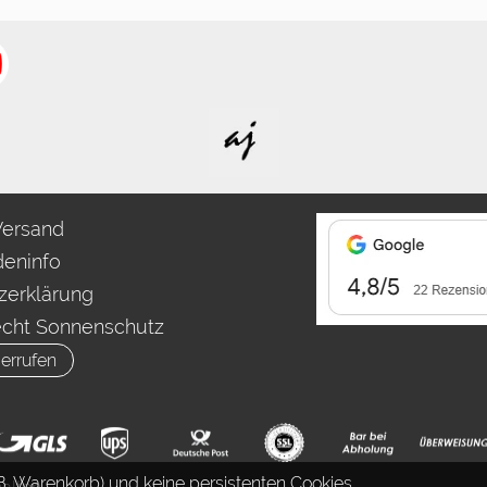
Versand
eninfo
zerklärung
echt Sonnenschutz
errufen
. Warenkorb) und keine persistenten Cookies.