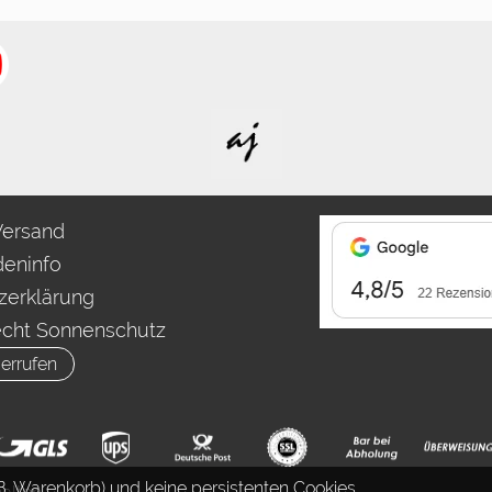
Versand
eninfo
zerklärung
echt Sonnenschutz
errufen
. Warenkorb) und keine persistenten Cookies.