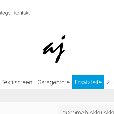
aloge
Kontakt
Textilscreen
Garagentore
Ersatzteile
Zu
3000mAh Akku Akku