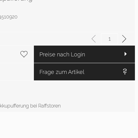
: 4510920
Preise nach Login
Frage zum Artikel
kupufferung bei Raffstoren